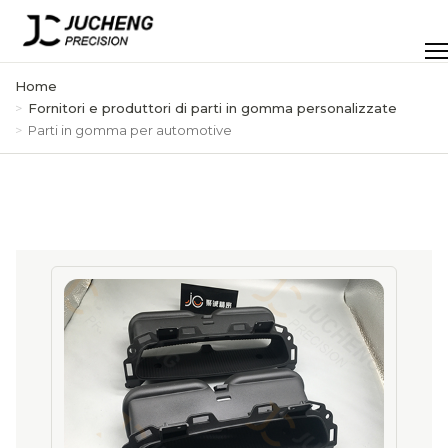
Vai
al
Men
contenuto
Home
Fornitori e produttori di parti in gomma personalizzate
Parti in gomma per automotive