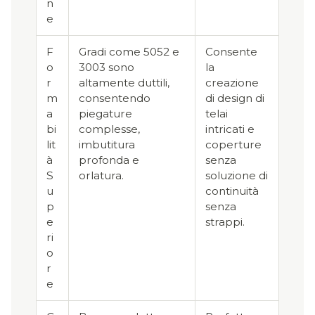
n
e
F
Gradi come 5052 e
Consente
o
3003 sono
la
r
altamente duttili,
creazione
m
consentendo
di design di
a
piegature
telai
bi
complesse,
intricati e
lit
imbutitura
coperture
à
profonda e
senza
S
orlatura.
soluzione di
u
continuità
p
senza
e
strappi.
ri
o
r
e