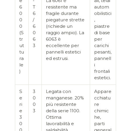
e
-
La 6061 è
ali, telai
6
T
resistente ma
autom
0
6
fragile durante
obilistici
0
/
piegature strette
,
0
6
(richiede un
piastre
(S
0
raggio ampio). La
di base
tr
6
6063 è
per
ut
3
eccellente per
carichi
tu
pannelli estetici
pesanti,
ra
ed estrusi.
pannell
le
i
)
frontali
estetici.
S
3
Legata con
Appare
e
0
manganese. 20%
cchiatu
ri
0
più resistente
re
e
3
della serie 1100.
chimic
3
Ottima
he,
0
lavorabilità e
parti
0
saldabilità.
general