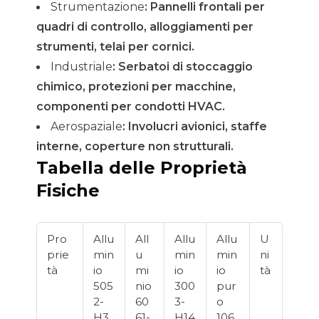
Strumentazione
: Pannelli frontali per
quadri di controllo, alloggiamenti per
strumenti, telai per cornici.
Industriale
: Serbatoi di stoccaggio
chimico, protezioni per macchine,
componenti per condotti HVAC.
Aerospaziale
: Involucri avionici, staffe
interne, coperture non strutturali.
Tabella delle Proprietà
Fisiche
Pro
Allu
All
Allu
Allu
U
prie
min
u
min
min
ni
tà
io
mi
io
io
tà
505
nio
300
pur
2-
60
3-
o
H3
61-
H14
106