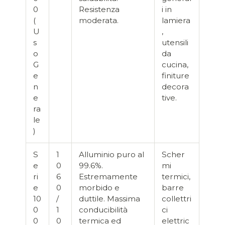
0
Resistenza
i in
(
moderata.
lamiera
U
,
s
utensili
o
da
G
cucina,
e
finiture
n
decora
e
tive.
ra
le
)
S
1
Alluminio puro al
Scher
e
0
99.6%.
mi
ri
6
Estremamente
termici,
e
0
morbido e
barre
10
/
duttile. Massima
collettri
0
1
conducibilità
ci
0
0
termica ed
elettric