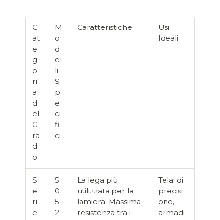
C
M
Caratteristiche
Usi
at
o
Ideali
e
d
g
el
o
li
ri
S
a
p
d
e
el
ci
G
fi
ra
ci
d
o
S
5
La lega più
Telai di
e
0
utilizzata per la
precisi
ri
5
lamiera. Massima
one,
e
2
resistenza tra i
armadi