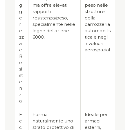
g
ma offre elevati
peso nelle
g
rapporti
strutture
e
resistenza/peso,
della
r
specialmente nelle
carrozzeria
e
leghe della serie
automobilis
zz
6000.
tica e negli
a
involucri
e
aerospazial
R
i.
e
si
st
e
n
z
a
E
Forma
Ideale per
c
naturalmente uno
armadi
c
strato protettivo di
esterni,