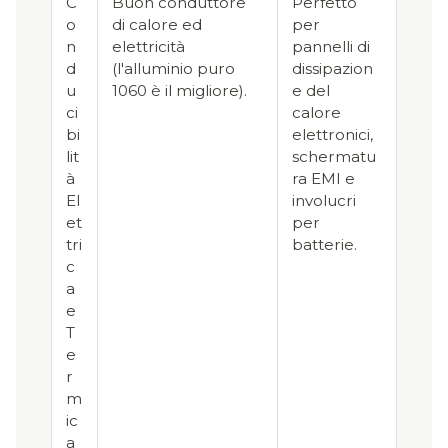
C
Buon conduttore
Perfetto
o
di calore ed
per
n
elettricità
pannelli di
d
(l'alluminio puro
dissipazion
u
1060 è il migliore).
e del
ci
calore
bi
elettronici,
lit
schermatu
à
ra EMI e
El
involucri
et
per
tri
batterie.
c
a
e
T
e
r
m
ic
a