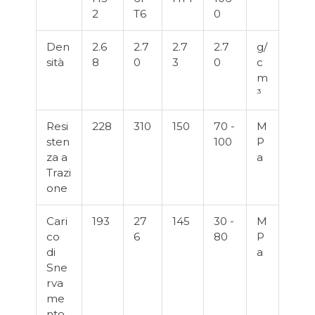
2
T6
0
Den
2.6
2.7
2.7
2.7
g/
sità
8
0
3
0
c
m
³
Resi
228
310
150
70 -
M
sten
100
P
za a
a
Trazi
one
Cari
193
27
145
30 -
M
co
6
80
P
di
a
Sne
rva
me
nto