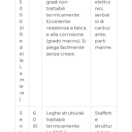
5
gradi non
elettro
0
trattabili
nici,
0
termicamente.
serbat
0
Eccellente
oi di
(Il
resistenza a fatica
carbur
R
e alla corrosione
ante,
e
(grado marino). Si
parti
d
piega facilmente
marine.
el
senza crepe.
la
L
a
m
ie
ra
)
S
6
Leghe strutturali
Staffett
e
0
trattabili
e
ri
61
termicamente.
struttur