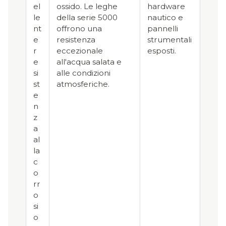
el
ossido. Le leghe
hardware
le
della serie 5000
nautico e
nt
offrono una
pannelli
e
resistenza
strumentali
r
eccezionale
esposti.
e
all'acqua salata e
si
alle condizioni
st
atmosferiche.
e
n
z
a
al
la
c
o
rr
o
si
o