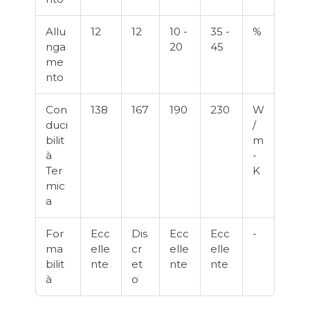
Allu
12
12
10 -
35 -
%
nga
20
45
me
nto
Con
138
167
190
230
W
duci
/
bilit
m
à
-
Ter
K
mic
a
For
Ecc
Dis
Ecc
Ecc
-
ma
elle
cr
elle
elle
bilit
nte
et
nte
nte
à
o