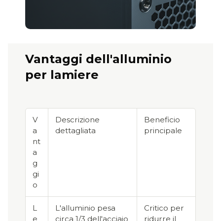
Vantaggi dell'alluminio
per lamiere
V
Descrizione
Beneficio
a
dettagliata
principale
nt
a
g
gi
o
L
L'alluminio pesa
Critico per
e
circa 1/3 dell'acciaio
ridurre il