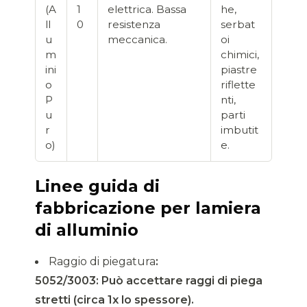
(A
1
elettrica. Bassa
he,
ll
0
resistenza
serbat
u
meccanica.
oi
m
chimici,
ini
piastre
o
riflette
P
nti,
u
parti
r
imbutit
o)
e.
Linee guida di
fabbricazione per lamiera
di alluminio
Raggio di piegatura
:
5052/3003: Può accettare raggi di piega
stretti (circa 1x lo spessore).